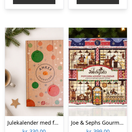
Julekalender med fyldte chokolader fra Anker Chokolade
Joe & Sephs Gourmet Popcorn Julekalender 2026
kr.
330,00
kr.
399,00