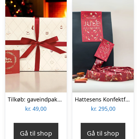
Tilkøb: gaveindpakning og kort ved køb af julekalender
Hattesens Konfektfabrik – Julekalender
kr.
49,00
kr.
295,00
Gå til shop
Gå til shop